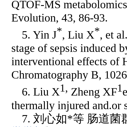
QTOF-MS metabolomics a
Evolution, 43, 86-93.
*
*
5. Yin J
, Liu X
, et a
stage of sepsis induced b
interventional effects of
Chromatography B, 1026
1,
1
6. Liu X
Zheng XF
thermally injured and.or 
7. 刘心如*等 肠