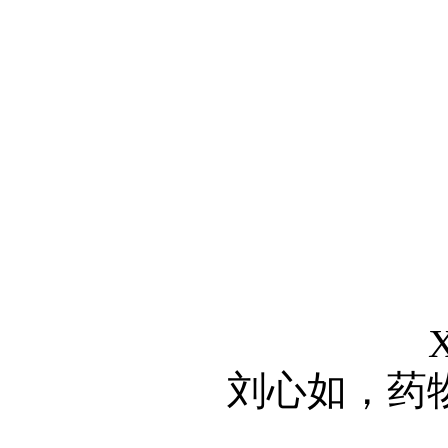
X
刘心如，药