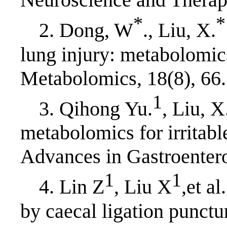
*
*
2. Dong, W
., Liu, X.
lung injury: metabolomic
Metabolomics, 18(8), 66.
1
3. Qihong Yu.
, Liu, X
metabolomics for irritab
Advances in Gastroenter
1
1
4. Lin Z
, Liu X
,et a
by caecal ligation punct