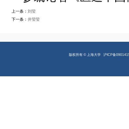
上一条：
刘莹
下一条：
井莹莹
版权所有 ©
上海大学
沪ICP备090141