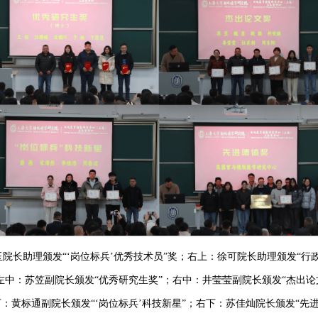
院长助理颁发“‘岗位标兵’优秀技术员”奖；右上：徐可院长助理颁发“行政
左中：苏笠副院长颁发“优秀研究生奖”；右中：井莹莹副院长颁发“杰出论
：黄标通副院长颁发“‘岗位标兵’科技新星”；右下：苏佳灿院长颁发“先进